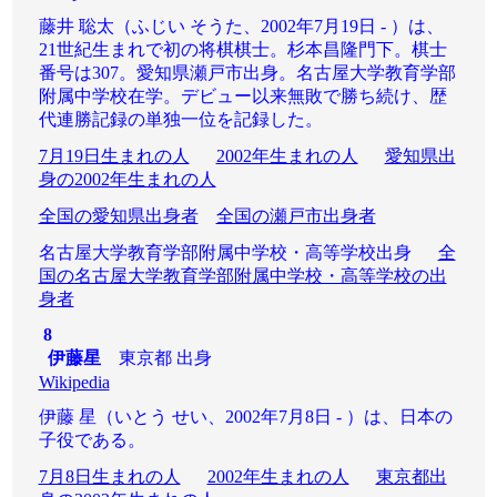
藤井 聡太（ふじい そうた、2002年7月19日 - ）は、
21世紀生まれで初の将棋棋士。杉本昌隆門下。棋士
番号は307。愛知県瀬戸市出身。名古屋大学教育学部
附属中学校在学。デビュー以来無敗で勝ち続け、歴
代連勝記録の単独一位を記録した。
7月19日生まれの人
2002年生まれの人
愛知県出
身の2002年生まれの人
全国の愛知県出身者
全国の瀬戸市出身者
名古屋大学教育学部附属中学校・高等学校出身
全
国の名古屋大学教育学部附属中学校・高等学校の出
身者
8
伊藤星
東京都 出身
Wikipedia
伊藤 星（いとう せい、2002年7月8日 - ）は、日本の
子役である。
7月8日生まれの人
2002年生まれの人
東京都出