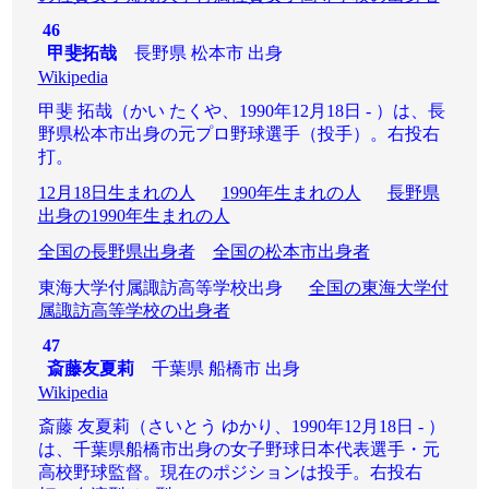
46
甲斐拓哉
長野県 松本市 出身
Wikipedia
甲斐 拓哉（かい たくや、1990年12月18日 - ）は、長
野県松本市出身の元プロ野球選手（投手）。右投右
打。
12月18日生まれの人
1990年生まれの人
長野県
出身の1990年生まれの人
全国の長野県出身者
全国の松本市出身者
東海大学付属諏訪高等学校出身
全国の東海大学付
属諏訪高等学校の出身者
47
斎藤友夏莉
千葉県 船橋市 出身
Wikipedia
斎藤 友夏莉（さいとう ゆかり、1990年12月18日 - ）
は、千葉県船橋市出身の女子野球日本代表選手・元
高校野球監督。現在のポジションは投手。右投右