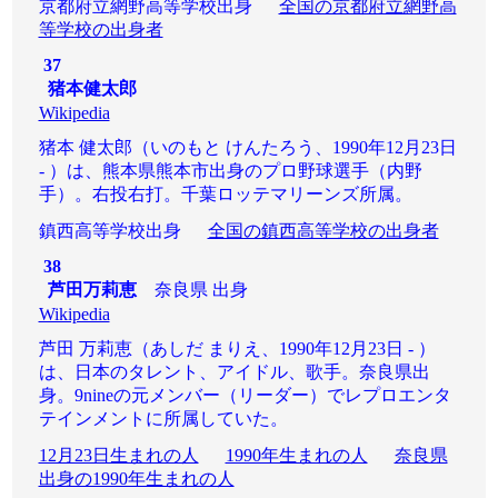
京都府立網野高等学校出身
全国の京都府立網野高
等学校の出身者
37
猪本健太郎
Wikipedia
猪本 健太郎（いのもと けんたろう、1990年12月23日
- ）は、熊本県熊本市出身のプロ野球選手（内野
手）。右投右打。千葉ロッテマリーンズ所属。
鎮西高等学校出身
全国の鎮西高等学校の出身者
38
芦田万莉恵
奈良県 出身
Wikipedia
芦田 万莉恵（あしだ まりえ、1990年12月23日 - ）
は、日本のタレント、アイドル、歌手。奈良県出
身。9nineの元メンバー（リーダー）でレプロエンタ
テインメントに所属していた。
12月23日生まれの人
1990年生まれの人
奈良県
出身の1990年生まれの人