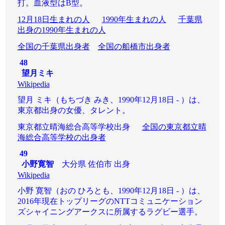
打。血液型はB型。
12月18日生まれの人
1990年生まれの人
千葉県
出身の1990年生まれの人
全国の千葉県出身者
全国の船橋市出身者
48
望月ミキ
Wikipedia
望月 ミキ（もちづき みき、1990年12月18日 - ）は、
東京都出身の女優、タレント。
東京都立晴海総合高等学校出身
全国の東京都立晴
海総合高等学校の出身者
49
小野寛智
大分県 佐伯市 出身
Wikipedia
小野 寛智（おの ひろとも、1990年12月18日 - ）は、
2016年現在トップリーグのNTTコミュニケーション
ズシャイニングアークスに所属するラグビー選手。