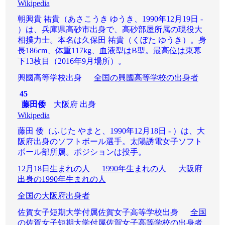
Wikipedia
朝興貴 祐貴（あさこうき ゆうき、1990年12月19日 -
）は、兵庫県高砂市出身で、高砂部屋所属の現役大
相撲力士。本名は久保田 祐貴（くぼた ゆうき）。身
長186cm、体重117kg、血液型はB型。最高位は東幕
下13枚目（2016年9月場所）。
興國高等学校出身
全国の興國高等学校の出身者
45
藤田倭
大阪府 出身
Wikipedia
藤田 倭（ふじた やまと、1990年12月18日 - ）は、大
阪府出身のソフトボール選手。太陽誘電女子ソフト
ボール部所属。ポジションは投手。
12月18日生まれの人
1990年生まれの人
大阪府
出身の1990年生まれの人
全国の大阪府出身者
佐賀女子短期大学付属佐賀女子高等学校出身
全国
の佐賀女子短期大学付属佐賀女子高等学校の出身者