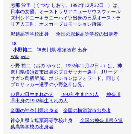
忽那 汐里（くつな しおり、1992年12月22日 - ）は、
日本の女優。オーストラリアニューサウスウェール
ズ州シドニーキラニーハイツ出身の日系オーストラ
リア人三世。オスカープロモーション所属。
堀越高等学校出身
全国の堀越高等学校の出身者
18
小野裕二
神奈川県 横須賀市 出身
Wikipedia
小野 裕二（おの ゆうじ、1992年12月22日 - ）は、神
奈川県横須賀市出身のプロサッカー選手。Jリーグ・
サガン鳥栖所属。ポジションはフォワード。同じく
プロサッカー選手の小野悠斗は兄。
12月22日生まれの人
1992年生まれの人
神奈川
県出身の1992年生まれの人
全国の神奈川県出身者
全国の横須賀市出身者
神奈川県立逗葉高等学校出身
全国の神奈川県立逗
葉高等学校の出身者