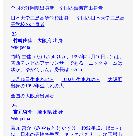
全国の静岡県出身者
全国の熱海市出身者
日本大学三島高等学校出身
全国の日本大学三島高
等学校の出身者
25
竹崎由佳
大阪府 出身
Wikipedia
竹崎 由佳（たけざき ゆか、1992年12月16日 - ）は、
関西テレビのアナウンサーである。ニックネームは
ゆか、ゆかてぃん。身長は167cm。
12月16日生まれの人
1992年生まれの人
大阪府
出身の1992年生まれの人
全国の大阪府出身者
26
宮元啓介
埼玉県 出身
Wikipedia
宮元 啓介（みやもと けいすけ、1992年12月16日 - ）
は、日本の男性空手家、キックボクサー。埼玉県出