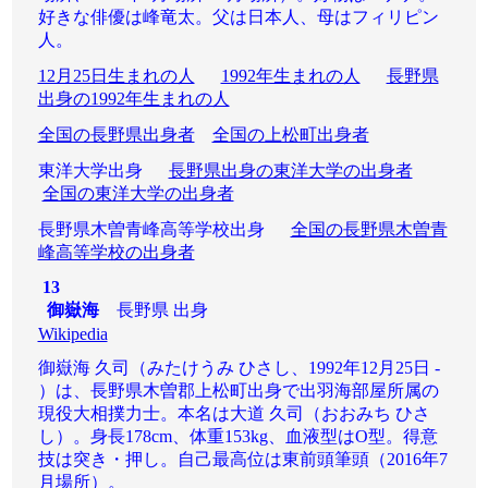
好きな俳優は峰竜太。父は日本人、母はフィリピン
人。
12月25日生まれの人
1992年生まれの人
長野県
出身の1992年生まれの人
全国の長野県出身者
全国の上松町出身者
東洋大学出身
長野県出身の東洋大学の出身者
全国の東洋大学の出身者
長野県木曽青峰高等学校出身
全国の長野県木曽青
峰高等学校の出身者
13
御嶽海
長野県 出身
Wikipedia
御嶽海 久司（みたけうみ ひさし、1992年12月25日 -
）は、長野県木曽郡上松町出身で出羽海部屋所属の
現役大相撲力士。本名は大道 久司（おおみち ひさ
し）。身長178cm、体重153kg、血液型はO型。得意
技は突き・押し。自己最高位は東前頭筆頭（2016年7
月場所）。