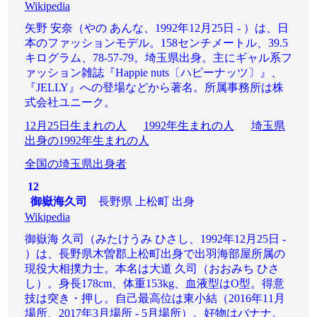
Wikipedia
矢野 安奈（やの あんな、1992年12月25日 - ）は、日
本のファッションモデル。158センチメートル、39.5
キログラム、78-57-79。埼玉県出身。主にギャル系フ
ァッション雑誌『Happie nuts〔ハピーナッツ〕』、
『JELLY』への登場などから著名。所属事務所は株
式会社ユニーク。
12月25日生まれの人
1992年生まれの人
埼玉県
出身の1992年生まれの人
全国の埼玉県出身者
12
御嶽海久司
長野県 上松町 出身
Wikipedia
御嶽海 久司（みたけうみ ひさし、1992年12月25日 -
）は、長野県木曽郡上松町出身で出羽海部屋所属の
現役大相撲力士。本名は大道 久司（おおみち ひさ
し）。身長178cm、体重153kg、血液型はO型。得意
技は突き・押し。自己最高位は東小結（2016年11月
場所、2017年3月場所 - 5月場所）。好物はバナナ。