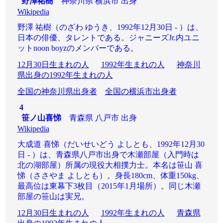
野澤祐樹
神奈川県 横浜市 出身
Wikipedia
野澤 祐樹（のざわ ゆうき、1992年12月30日 - ）は、
日本の俳優、タレントである。ジャニーズJr.内ユニ
ットnoon boyzのメンバーである。
12月30日生まれの人
1992年生まれの人
神奈川
県出身の1992年生まれの人
全国の神奈川県出身者
全国の横浜市出身者
4
笹ノ山喜悌
青森県 八戸市 出身
Wikipedia
大成道 喜悌（だいせいどう よしとも、1992年12月30
日 - ）は、青森県八戸市出身で木瀬部屋（入門時は
北の湖部屋）所属の現役大相撲力士。本名は笹山 喜
悌（ささやま よしとも）。身長180cm、体重150kg、
最高位は東幕下3枚目（2015年1月場所）。同じ木瀬
部屋の笹山は実兄。
12月30日生まれの人
1992年生まれの人
青森県