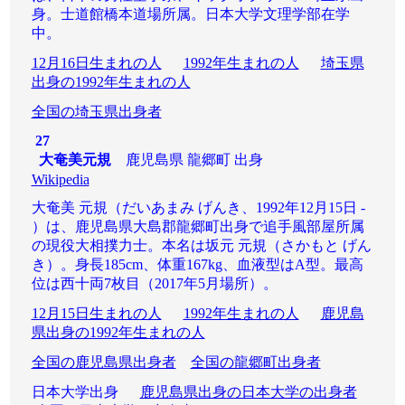
身。士道館橋本道場所属。日本大学文理学部在学
中。
12月16日生まれの人
1992年生まれの人
埼玉県
出身の1992年生まれの人
全国の埼玉県出身者
27
大奄美元規
鹿児島県 龍郷町 出身
Wikipedia
大奄美 元規（だいあまみ げんき、1992年12月15日 -
）は、鹿児島県大島郡龍郷町出身で追手風部屋所属
の現役大相撲力士。本名は坂元 元規（さかもと げん
き）。身長185cm、体重167kg、血液型はA型。最高
位は西十両7枚目（2017年5月場所）。
12月15日生まれの人
1992年生まれの人
鹿児島
県出身の1992年生まれの人
全国の鹿児島県出身者
全国の龍郷町出身者
日本大学出身
鹿児島県出身の日本大学の出身者