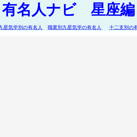
有名人ナビ 星座編
九星気学別の有名人
職業別九星気学の有名人
十二支別の