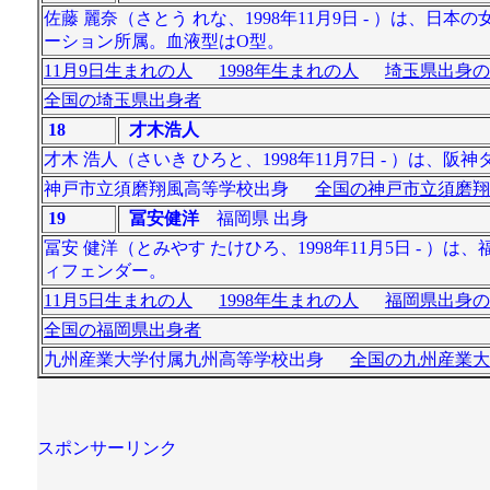
佐藤 麗奈（さとう れな、1998年11月9日 - ）は
ーション所属。血液型はO型。
11月9日生まれの人
1998年生まれの人
埼玉県出身の
全国の埼玉県出身者
18
才木浩人
才木 浩人（さいき ひろと、1998年11月7日 - ）は
神戸市立須磨翔風高等学校出身
全国の神戸市立須磨翔
19
冨安健洋
福岡県 出身
冨安 健洋（とみやす たけひろ、1998年11月5日 -
ィフェンダー。
11月5日生まれの人
1998年生まれの人
福岡県出身の
全国の福岡県出身者
九州産業大学付属九州高等学校出身
全国の九州産業大
スポンサーリンク