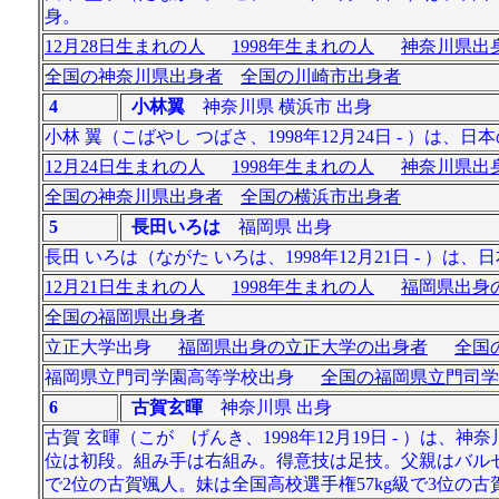
身。
12月28日生まれの人
1998年生まれの人
神奈川県出身
全国の神奈川県出身者
全国の川崎市出身者
4
小林翼
神奈川県 横浜市 出身
小林 翼（こばやし つばさ、1998年12月24日 - ）は
12月24日生まれの人
1998年生まれの人
神奈川県出身
全国の神奈川県出身者
全国の横浜市出身者
5
長田いろは
福岡県 出身
長田 いろは（ながた いろは、1998年12月21日 - ）
12月21日生まれの人
1998年生まれの人
福岡県出身の
全国の福岡県出身者
立正大学出身
福岡県出身の立正大学の出身者
全国
福岡県立門司学園高等学校出身
全国の福岡県立門司学
6
古賀玄暉
神奈川県 出身
古賀 玄暉（こが げんき、1998年12月19日 - ）は、
位は初段。組み手は右組み。得意技は足技。父親はバルセロ
で2位の古賀颯人。妹は全国高校選手権57kg級で3位の古