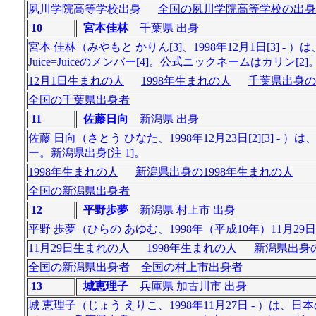
夙川学院高等学校出身
全国の夙川学院高等学校の出身
10
宮本佳林
千葉県 出身
宮本 佳林（みやもと かりん[3]、1998年12月1日[3
Juice=Juiceのメンバー[4]。公式ニックネームはカリン
12月1日生まれの人
1998年生まれの人
千葉県出身の
全国の千葉県出身者
11
佐藤日向
新潟県 出身
佐藤 日向（さとう ひなた、1998年12月23日[2][3]
ー。新潟県出身[注 1]。
1998年生まれの人
新潟県出身の1998年生まれの人
全国の新潟県出身者
12
平野歩夢
新潟県 村上市 出身
平野 歩夢（ひらの あゆむ、1998年（平成10年）11月2
11月29日生まれの人
1998年生まれの人
新潟県出身の
全国の新潟県出身者
全国の村上市出身者
13
城恵理子
兵庫県 加古川市 出身
城 恵理子（じょう えりこ、1998年11月27日 - ）