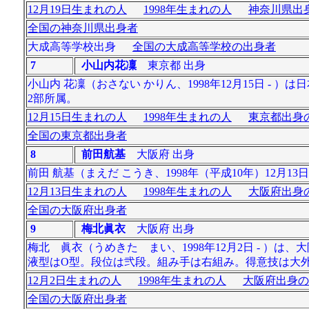
12月19日生まれの人
1998年生まれの人
神奈川県出身
全国の神奈川県出身者
大成高等学校出身
全国の大成高等学校の出身者
7
小山内花凜
東京都 出身
小山内 花凜（おさない かりん、1998年12月15日 
2部所属。
12月15日生まれの人
1998年生まれの人
東京都出身の
全国の東京都出身者
8
前田航基
大阪府 出身
前田 航基（まえだ こうき、1998年（平成10年）12月
12月13日生まれの人
1998年生まれの人
大阪府出身の
全国の大阪府出身者
9
梅北眞衣
大阪府 出身
梅北 眞衣（うめきた まい、1998年12月2日 - ）は
液型はO型。段位は弐段。組み手は右組み。得意技は大外刈
12月2日生まれの人
1998年生まれの人
大阪府出身の
全国の大阪府出身者