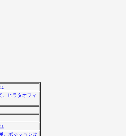
ia
を経て、ヒラタオフィ
ia
所属。ポジションは