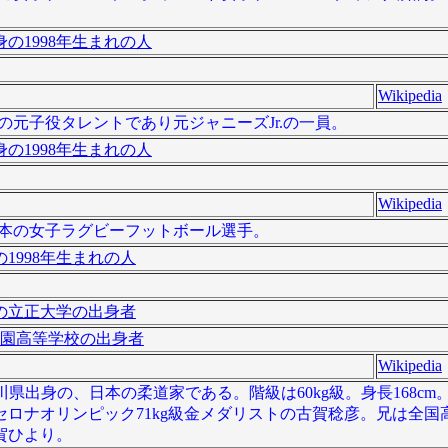
の1998年生まれの人
Wikipedia
、日本の元子役タレントであり元ジャニーズJr.の一員。
の1998年生まれの人
Wikipedia
は、日本の女子ラグビーフットボール選手。
1998年生まれの人
の立正大学の出身者
園高等学校の出身者
Wikipedia
神奈川県出身の、日本の柔道家である。階級は60kg級。身長168c
ナオリンピック71kg級金メダリストの古賀稔彦。兄は全国高校
賀ひより。