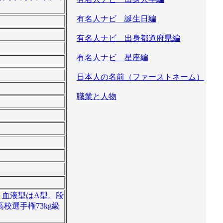
有名人ナビ 誕生日編
有名人ナビ 出身都道府県編
有名人ナビ 星座編
日本人の名前（ファーストネーム）
職業と人物
m。血液型はA型。段
選手権73kg級