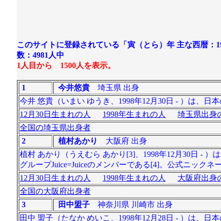
このサイトに登録されている「寅（とら）年 主な西暦：1926、1
数：4981人
中
1人目から 1500人を表示。
1
今井悠貴
埼玉県 出身
今井 悠貴（いまい ゆうき、1998年12月30日 - ）
12月30日生まれの人
1998年生まれの人
埼玉県出身の
全国の埼玉県出身者
2
植村あかり
大阪府 出身
植村 あかり（うえむら あかり[3]、1998年12月30
グループJuice=Juiceのメンバーである[4]。公式ニック
12月30日生まれの人
1998年生まれの人
大阪府出身の
全国の大阪府出身者
3
田中盟子
神奈川県 川崎市 出身
田中 盟子（たなか めいこ、1998年12月28日 - 